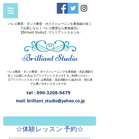
​バレエ教室・ダンス教室・ボイストレーニンを東急線の近く
でお探しなら | バレエ教室なら東急線沿い
【Brilliant Studio】-ブリリアントスタジオ-
​Brilliant Studio
バレエ教室・ダンス教室・ボイストレーニングを東急線・洗足池駅の
近くでお探しの方は【ブリリアントスタジオ】をご利用ください。
【ブリリアントスタジオ】は東急線・洗足池駅から徒歩1分、初心者
でも通いやすいスタジオです。
tel :
090-3208-9479
mail: brilliant_studio@yahoo.co.jp
​☆体験レッスン 予約☆