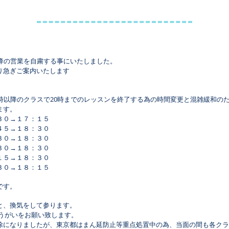
以降の営業を自粛する事にいたしました。
り急ぎご案内いたします
時以降のクラスで20時までのレッスンを終了する為の時間変更と混雑緩和の
ます。
３０→１７：１５
５→１８：３０
３０→１８：３０
３０→１８：３０
１５→１８：３０
３０→１８：１５
です。
と、換気をして参ります。
・うがいをお願い致します。
除になりましたが、東京都はまん延防止等重点処置中の為、当面の間も各クラ