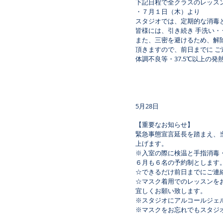
下記日程で全クラスのレッス
・７月１日（木）より
スタジオでは、定期的な消毒
皆様には、引き続き 手洗い
また、三密を避けるため、解
頂きますので、前日までに 
体調不良等・37.5℃以上の
​5月28日
【重要なお知らせ】
緊急事態宣言延長を踏まえ、
上げます。
※入室の際に検温と手指消毒
６月も６名の予約制とします
☆できるだけ前日までにご連
☆マスク着用でのレッスンを
宜しくお願い致します。
※スタジオにアルコールジェ
※マスクをお忘れでもスタジ