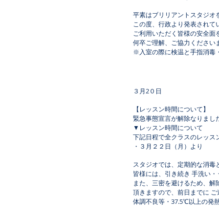
平素はブリリアントスタジオ
この度、行政より発表されて
​ご利用いただく皆様の安全
何卒ご理解、ご協力ください
※入室の際に検温と手指消毒
３月2０日
【レッスン時間について】
緊急事態宣言が解除なりまし
▼レッスン時間について
下記日程で全クラスのレッス
・３月２２日（月）より
スタジオでは、定期的な消毒
皆様には、引き続き 手洗い
また、三密を避けるため、解
頂きますので、前日までに 
体調不良等・37.5℃以上の