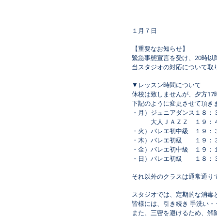
１月７日
【重要なお知らせ】
緊急事態宣言を受け、20時
当スタジオの対応について取
▼レッスン時間について
休校は致しませんが、夕方17
下記のように変更させて頂き
・月）ジュニアダンス１８：
大人ＪＡＺＺ １９：４
・火）バレエ初中級 １９：
・木）バレエ初級 １９：
・金）バレエ初中級 １９：
・日）バレエ初級 １８：
​それ以外のクラスは通常通り
スタジオでは、定期的な消毒
皆様には、引き続き 手洗い
また、三密を避けるため、解