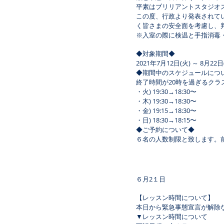
平素はブリリアントスタジオ
この度、行政より発表されて
く皆さまの安全面を考慮し、
※入室の際に検温と手指消毒
◆対象期間◆
2021年7月12日(火) ～ 8月22日
◆期間中のスケジュールにつ
終了時間が20時を過ぎるク
・火) 19:30→18:30〜
・木) 19:30→18:30〜
・金) 19:15→18:30〜
・日) 18:30→18:15〜
◆ご予約について◆
６名の人数制限と致します。
６月2１日
【レッスン時間について】
本日から緊急事態宣言が解除
▼レッスン時間について